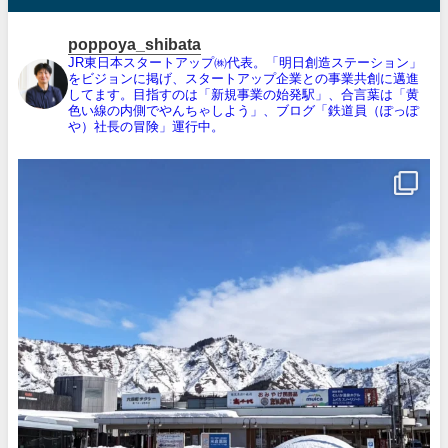
poppoya_shibata
JR東日本スタートアップ㈱代表。「明日創造ステーション」
をビジョンに掲げ、スタートアップ企業との事業共創に邁進
してます。目指すのは「新規事業の始発駅」、合言葉は「黄
色い線の内側でやんちゃしよう」、ブログ「鉄道員（ぽっぽ
や）社長の冒険」運行中。