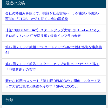
最近の投稿
会社の枠組みを超えて、挑戦を社会実装へ！JR×東急×小田急×
西武の「JTOS」が切り拓く共創の最前線
【第13回DEMO DAY】スタートアップ大賞は㈱Thinker！“考え
るロボットハンド”が切り拓く鉄道インフラの未来
第12回デモデイ続報！"スタートアップ×JR"で挑む多彩な事業共
創
第12回デモデイ報告！スタートアップ大賞"おてつたび"が描く
「地域共創」の希望
新たな10回のスタート「第11回DEMODAY」開催！スタートア
ップ大賞は地球と鉄道を冷やす「SPACECOOL」
分類