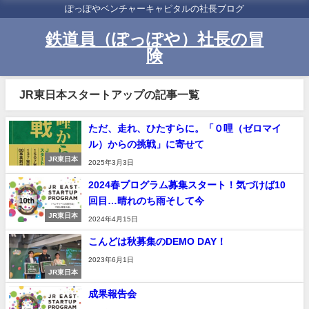
ぽっぽやベンチャーキャピタルの社長ブログ
鉄道員（ぽっぽや）社長の冒
険
JR東日本スタートアップの記事一覧
ただ、走れ、ひたすらに。「０哩（ゼロマイ
ル）からの挑戦」に寄せて
JR東日本
2025年3月3日
2024春プログラム募集スタート！気づけば10
回目…晴れのち雨そして今
JR東日本
2024年4月15日
こんどは秋募集のDEMO DAY！
2023年6月1日
JR東日本
成果報告会