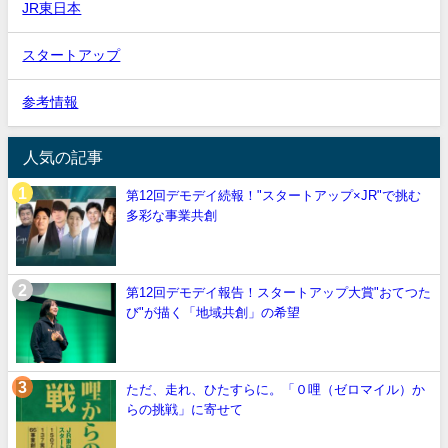
JR東日本
スタートアップ
参考情報
人気の記事
第12回デモデイ続報！"スタートアップ×JR"で挑む
多彩な事業共創
第12回デモデイ報告！スタートアップ大賞"おてつた
び"が描く「地域共創」の希望
ただ、走れ、ひたすらに。「０哩（ゼロマイル）か
らの挑戦」に寄せて