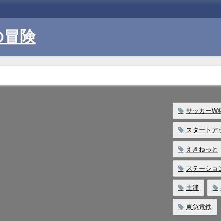
の冒険
サッカーW
スタートア
えきねっと
ステーショ
土浦
東急電鉄