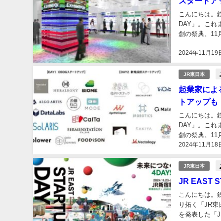
スタートアッ
こんにちは。鉄
DAY」。こ
創の祭典。11月
ネゼロ〉で開催
2024年11月19
JR東日本
起業家による
トアップも
こんにちは。鉄
DAY」。こ
創の祭典。11月
2024年11月18
ネゼロ〉で開催
JR東日本
JR EAST
こんにちは。
り拓く「JR
を発表した「J