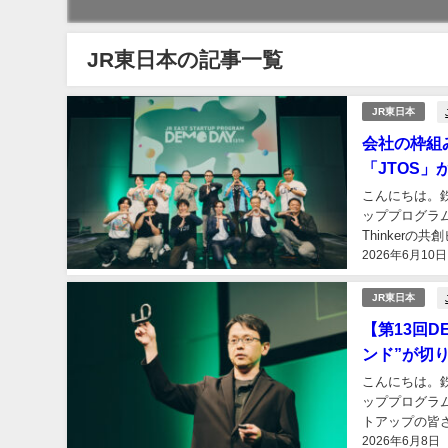
JR東日本の記事一覧
JR東日本
会社の枠組
「JTOS
こんにちは。
ッププログラム
Thinker
2026年6月10日
い重要な「主役
JR東日本
【第13回D
ンド”が切
こんにちは。
ッププログラム
トアップの皆
2026年6月8日
催者である私た