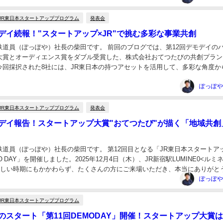
JR東日本スタートアッププログラム
発表会
モデイ続報！"スタートアップ×JR"で挑む多彩な事業共創
鉄道員（ぽっぽや）社長の柴田です。 前回のブログでは、第12回デモデイの
大賞とオーディエンス賞をダブル受賞した、株式会社おてつたびの共創プラン
今回採択された8社には、JR東日本の持つアセットを活用して、多彩な角度か
が満載です。今回のブログでは、優秀賞、審...
JR東日本スタートアッププログラム
発表会
モデイ報告！スタートアップ大賞"おてつたび"が描く「地域共創
鉄道員（ぽっぽや）社長の柴田です。 第12回目となる「JR東日本スタートア
 DAY」を開催しました。2025年12月4日（木）、JR新宿駅LUMINE0<ルミ
忙しい時期にもかかわらず、たくさんの方にご来場いただき、本当にありがと
は、新...
JR東日本スタートアッププログラム
回のスタート「第11回DEMODAY」開催！スタートアップ大賞