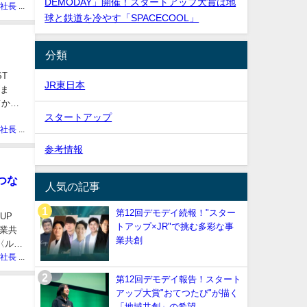
DEMODAY」開催！スタートアップ大賞は地
ぽっぽや社長 しばた
球と鉄道を冷やす「SPACECOOL」
分類
T
JR東日本
げま
てから
スタートアップ
ぽっぽや社長 しばた
参考情報
つな
人気の記事
第12回デモデイ続報！"スター
UP
トアップ×JR"で挑む多彩な事
業共
業共創
0〈ルミ
ぽっぽや社長 しばた
第12回デモデイ報告！スタート
アップ大賞"おてつたび"が描く
「地域共創」の希望