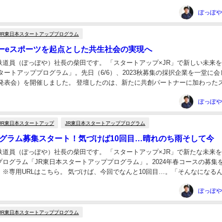
たのも、共創スタートアップ...
JR東日本スタートアッププログラム
ーeスポーツを起点とした共生社会の実現へ
鉄道員（ぽっぽや）社長の柴田です。 「スタートアップ×JR」で新しい未来
タートアッププログラム」。先日（6/6）、2023秋募集の採択企業を一堂に会
Y（発表会）を開催しました。 登壇したのは、新たに共創パートナーに加わった
高速・高精度な点群データ処...
JR東日本スタートアップ
JR東日本スタートアッププログラム
プログラム募集スタート！気づけば10回目…晴れのち雨そして今
鉄道員（ぽっぽや）社長の柴田です。 「スタートアップ×JR」で新たな未来
プログラム「JR東日本スタートアッププログラム」。2024年春コースの募集
※専用URLはこちら。 気づけば、今回でなんと10回目…。「そんなになる
な感想です。なにしろ、毎回刺激的...
JR東日本スタートアッププログラム