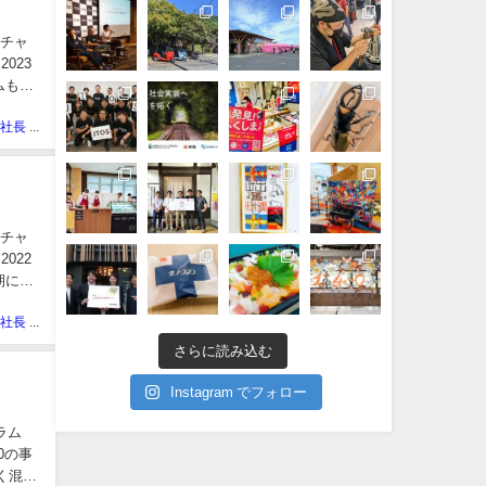
にチャ
023
ムも、
ぽっぽや社長 しばた
にチャ
022
期に
ぽっぽや社長 しばた
さらに読み込む
Instagram でフォロー
ラム
0の事
く混同