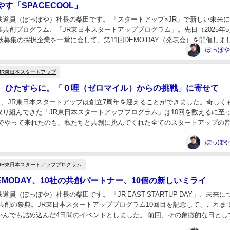
す「SPACECOOL」
鉄道員（ぽっぽや）社長の柴田です。 「スタートアップ×JR」で新しい未来
共創プログラム、「JR東日本スタートアッププログラム」。先日（2025年5
年秋募集の採択企業を一堂に会して、第11回DEMO DAY（発表会）を開催しま
は新たな共創パートナー...
JR東日本スタートアップ
、ひたすらに。「０哩（ゼロマイル）からの挑戦」に寄せて
20日、JR東日本スタートアップは創立7周年を迎えることができました。奇しく
取り組んできた「JR東日本スタートアッププログラム」は10回を数えるに至
までやって来れたのも、私たちと共創に挑んでくれた全てのスタートアップの
んな起業家の皆さんへの感謝の思いを...
JR東日本スタートアッププログラム
EMODAY、10社の共創パートナー、10個の新しいミライ
道員（ぽっぽや）社長の柴田です。 「JR EAST STARTUP DAY」、未来に
業共創の祭典。JR東日本スタートアッププログラム10回目を記念して、これま
かんでも詰め込んだ4日間のイベントとしました。 前回、その象徴的な日とし
GE」のDAY1...