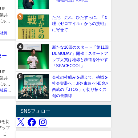
UP
業共
ただ、走れ、ひたすらに。「０
0〈ルミ
哩（ゼロマイル）からの挑戦」
に寄せて
ぽっぽや社長 しばた
新たな10回のスタート「第11回
DEMODAY」開催！スタートア
ター
ップ大賞は地球と鉄道を冷やす
「SPACECOOL」
UP
会社の枠組みを超えて、挑戦を
業共
社会実装へ！JR×東急×小田急×
0〈ルミ
西武の「JTOS」が切り拓く共
ぽっぽや社長 しばた
創の最前線
SNSフォロー
来を切
アップ
。 ここ