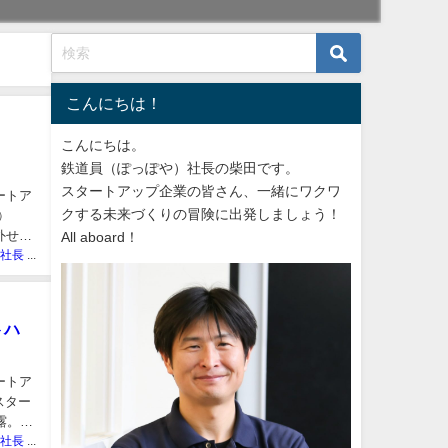
こんにちは！
こんにちは。
鉄道員（ぽっぽや）社長の柴田です。
スタートアップ企業の皆さん、一緒にワクワ
ートア
クする未来づくりの冒険に出発しましょう！
㈱
外せな
All aboard！
ぽっぽや社長 しばた
トハ
ートア
スター
露。主
ぽっぽや社長 しばた