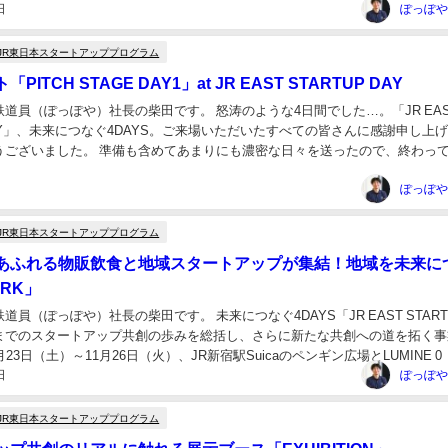
日
JR東日本スタートアッププログラム
ITCH STAGE DAY1」at JR EAST STARTUP DAY
道員（ぽっぽや）社長の柴田です。 怒涛のような4日間でした…。「JR EAS
 DAY」、未来につなぐ4DAYS。ご来場いただいたすべての皆さんに感謝申し上
うございました。 準備も含めてあまりにも濃密な日々を送ったので、終わっ
抜け殻のような状態となりまし...
JR東日本スタートアッププログラム
あふれる物販飲食と地域スタートアップが集結！地域を未来に
RK」
道員（ぽっぽや）社長の柴田です。 未来につなぐ4DAYS「JR EAST START
れまでのスタートアップ共創の歩みを総括し、さらに新たな共創への道を拓く事
23日（土）～11月26日（火）、JR新宿駅Suicaのペンギン広場とLUMINE 
日
します...
JR東日本スタートアッププログラム