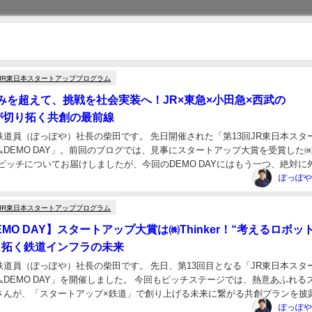
JR東日本スタートアッププログラム
みを超えて、挑戦を社会実装へ！JR×東急×小田急×西武の
」が切り拓く共創の最前線
鉄道員（ぽっぽや）社長の柴田です。 先日開催された「第13回JR東日本スタ
DEMO DAY」。前回のブログでは、見事にスタートアップ大賞を受賞した
の共創ピッチについてお届けしましたが、今回のDEMO DAYにはもう一つ、絶対に
」がありました。 それが、...
JR東日本スタートアッププログラム
EMO DAY】スタートアップ大賞は㈱Thinker！“考えるロボッ
り拓く鉄道インフラの未来
鉄道員（ぽっぽや）社長の柴田です。 先日、第13回目となる「JR東日本スタ
DEMO DAY」を開催しました。 今回もピッチステージでは、熱意あふれる
さんが、「スタートアップ×鉄道」で創り上げる未来に繋がる共創プランを披
ちまで、その圧倒的な熱量をたっぷ...