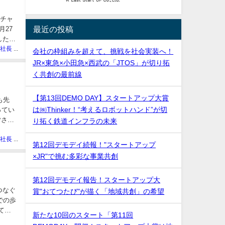
にチャ
最近の投稿
月27
した。
ぽっぽや社長 しばた
会社の枠組みを超えて、挑戦を社会実装へ！
JR×東急×小田急×西武の「JTOS」が切り拓
く共創の最前線
【第13回DEMO DAY】スタートアップ大賞
も先
は㈱Thinker！“考えるロボットハンド”が切
ってい
皆さん
り拓く鉄道インフラの未来
ぽっぽや社長 しばた
第12回デモデイ続報！"スタートアップ
×JR"で挑む多彩な事業共創
第12回デモデイ報告！スタートアップ大
つなぐ
賞"おてつたび"が描く「地域共創」の希望
での歩
て
新たな10回のスタート「第11回