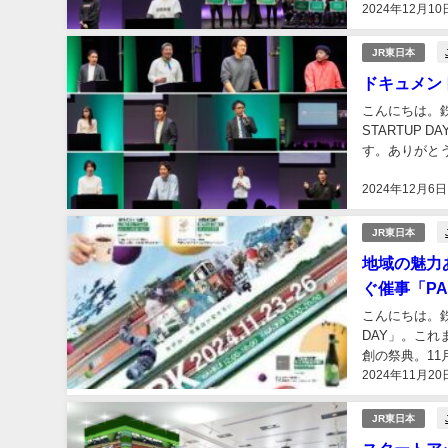
2024年12月10
JR東日本
ドキュメント「P
こんにちは。鉄
STARTUP
す。ありがと
しばらくは魂の
2024年12月6日
JR東日本
地域の魅力
ぐ催事「PA
こんにちは。鉄
DAY」。こ
創の祭典。11月
2024年11月20
ネゼロ〉で開催
JR東日本