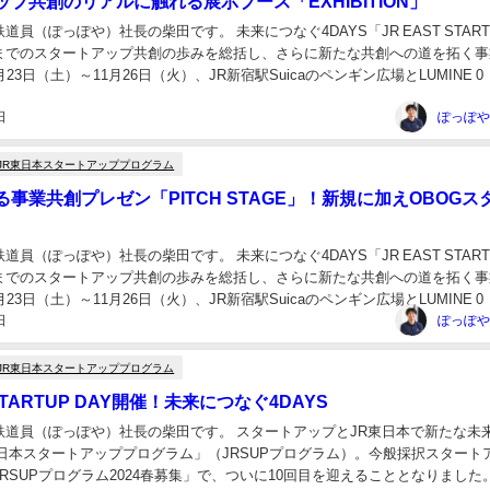
プ共創のリアルに触れる展示ブース「EXHIBITION」
道員（ぽっぽや）社長の柴田です。 未来につなぐ4DAYS「JR EAST START
れまでのスタートアップ共創の歩みを総括し、さらに新たな共創への道を拓く事
23日（土）～11月26日（火）、JR新宿駅Suicaのペンギン広場とLUMINE 
します...
日
JR東日本スタートアッププログラム
事業共創プレゼン「PITCH STAGE」！新規に加えOBOGス
道員（ぽっぽや）社長の柴田です。 未来につなぐ4DAYS「JR EAST START
れまでのスタートアップ共創の歩みを総括し、さらに新たな共創への道を拓く事
23日（土）～11月26日（火）、JR新宿駅Suicaのペンギン広場とLUMINE 
日
します...
JR東日本スタートアッププログラム
 STARTUP DAY開催！未来につなぐ4DAYS
鉄道員（ぽっぽや）社長の柴田です。 スタートアップとJR東日本で新たな未
東日本スタートアッププログラム」（JRSUPプログラム）。今般採択スタート
RSUPプログラム2024春募集」で、ついに10回目を迎えることとなりました