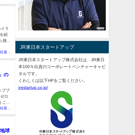
ハイラ
を紹
ら挑戦
JR東日本スタートアップ
ぽっぽや社長 しばた
JR東日本スタートアップ株式会社は、JR東日
本100％出資のコーポレートベンチャーキャピ
タルです。
」の
くわしくは以下HPをご覧ください。
jrestartup.co.jp/
ッププ
ネゼロ
うござ
ぽっぽや社長 しばた
は地球