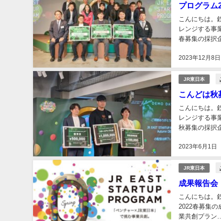
プログラム2
こんにちは。
レンジする事業
春募集の採択企
2017年に第1
2023年12月8日
JR東日本
こんどは秋募
こんにちは。
レンジする事業
秋募集の採択企
DEMO DAY
2023年6月1日
JR東日本
成果報告会
こんにちは。鉄
2022春募集
業共創プラン