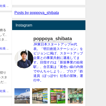
ぽっぽや社長 しばた
Posts by poppoya_shibata
Instagram
を創る
して、
poppoya_shibata
スター
JR東日本スタートアップ㈱代
ぽっぽや社長 しばた
表。「明日創造ステーション」を
ビジョンに掲げ、スタートアップ
企業との事業共創に邁進してま
す。目指すのは「新規事業の始発
駅」、合言葉は「黄色い線の内側
でやんちゃしよう」、ブログ「鉄
を切り
道員（ぽっぽや）社長の冒険」運
をスタ
行中。
んだ」
ぽっぽや社長 しばた