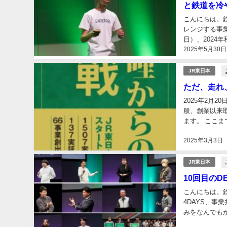
と鉄道を冷や
こんにちは。
レンジする事業
日）、2024
2025年5月30日
今回登壇したの
JR東日本
ただ、走れ
2025年2月
般、創業以来
ます。 ここ
のおかげ…。そ
2025年3月3日
JR東日本
10回目のD
こんにちは。鉄
4DAYS、事
みをなんでも
「PITCH STA