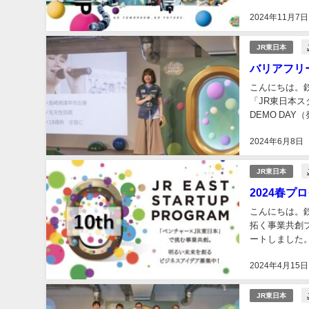
までやって来れ
2024年11月7日
JR東日本
バリアフリ
こんにちは。
「JR東日本ス
DEMO DA
トアップ8社。
2024年6月8日
JR東日本
2024春
こんにちは。
拓く事業共創
ートしました。
というのが正直
2024年4月15日
JR東日本