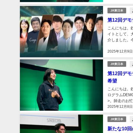
JR東日本
第12回デ
こんにちは。
イトとして、
介しました。
する共創プラン
2025年12月9日
JR東日本
第12回デ
希望
こんにちは。
ログラムDEMO
>。師走のお
2025年12月8日
いました。 当日
JR東日本
新たな10