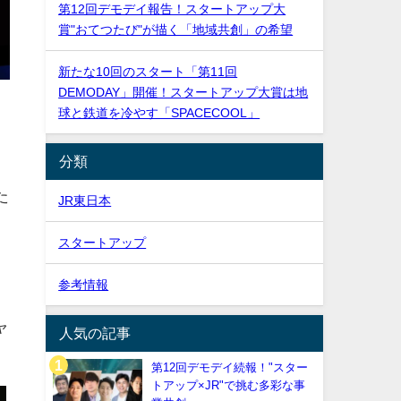
第12回デモデイ報告！スタートアップ大
賞"おてつたび"が描く「地域共創」の希望
新たな10回のスタート「第11回
DEMODAY」開催！スタートアップ大賞は地
球と鉄道を冷やす「SPACECOOL」
、
分類
た
JR東日本
スタートアップ
参考情報
ャ
人気の記事
第12回デモデイ続報！"スター
トアップ×JR"で挑む多彩な事