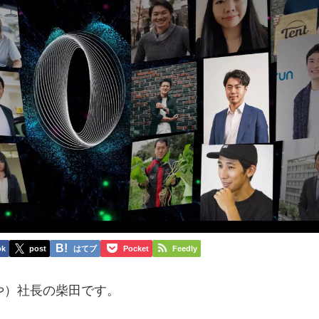
ok
post
はてブ
Pocket
Feedly
や）社長の柴田です。