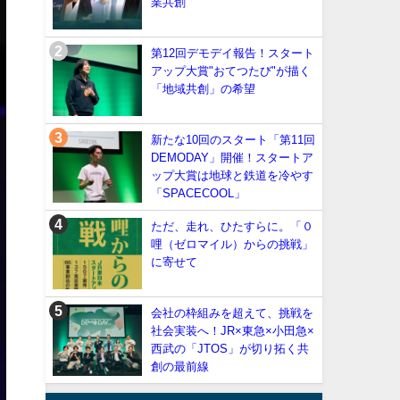
業共創
第12回デモデイ報告！スタート
アップ大賞"おてつたび"が描く
「地域共創」の希望
新たな10回のスタート「第11回
DEMODAY」開催！スタートア
ップ大賞は地球と鉄道を冷やす
「SPACECOOL」
ただ、走れ、ひたすらに。「０
哩（ゼロマイル）からの挑戦」
に寄せて
会社の枠組みを超えて、挑戦を
社会実装へ！JR×東急×小田急×
西武の「JTOS」が切り拓く共
創の最前線