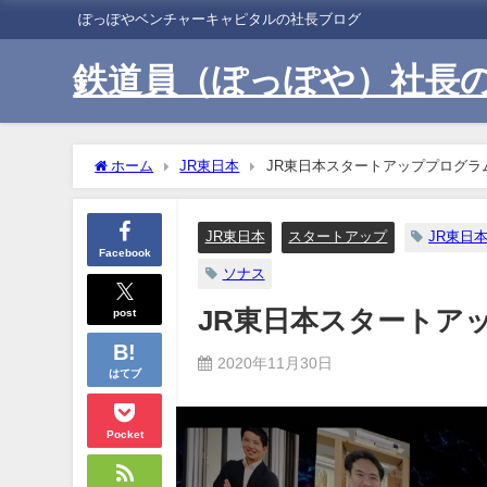
ぽっぽやベンチャーキャピタルの社長ブログ
鉄道員（ぽっぽや）社長
ホーム
JR東日本
JR東日本スタートアッププログラム
JR東日本
スタートアップ
JR東日
Facebook
ソナス
post
JR東日本スタートアッ
2020年11月30日
はてブ
Pocket