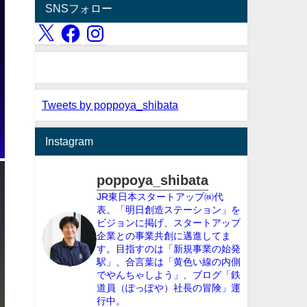
SNSフォロー
Tweets by poppoya_shibata
Instagram
poppoya_shibata
JR東日本スタートアップ㈱代
表。「明日創造ステーション」を
ビジョンに掲げ、スタートアップ
企業との事業共創に邁進してま
す。目指すのは「新規事業の始発
駅」、合言葉は「黄色い線の内側
でやんちゃしよう」、ブログ「鉄
道員（ぽっぽや）社長の冒険」運
行中。