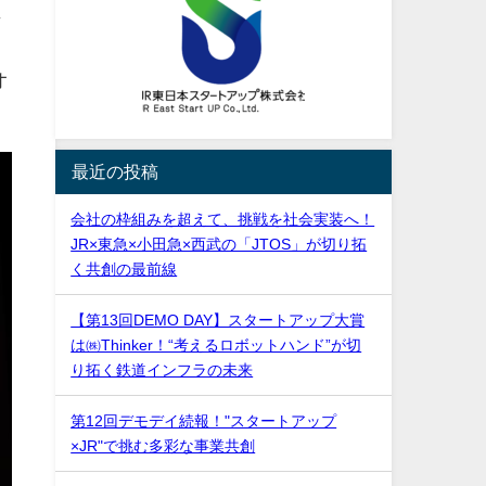
催
オ
最近の投稿
会社の枠組みを超えて、挑戦を社会実装へ！
JR×東急×小田急×西武の「JTOS」が切り拓
く共創の最前線
【第13回DEMO DAY】スタートアップ大賞
は㈱Thinker！“考えるロボットハンド”が切
り拓く鉄道インフラの未来
第12回デモデイ続報！"スタートアップ
×JR"で挑む多彩な事業共創