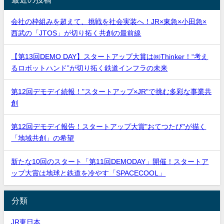
会社の枠組みを超えて、挑戦を社会実装へ！JR×東急×小田急×
西武の「JTOS」が切り拓く共創の最前線
【第13回DEMO DAY】スタートアップ大賞は㈱Thinker！“考え
るロボットハンド”が切り拓く鉄道インフラの未来
第12回デモデイ続報！"スタートアップ×JR"で挑む多彩な事業共
創
第12回デモデイ報告！スタートアップ大賞"おてつたび"が描く
「地域共創」の希望
新たな10回のスタート「第11回DEMODAY」開催！スタートア
ップ大賞は地球と鉄道を冷やす「SPACECOOL」
分類
JR東日本