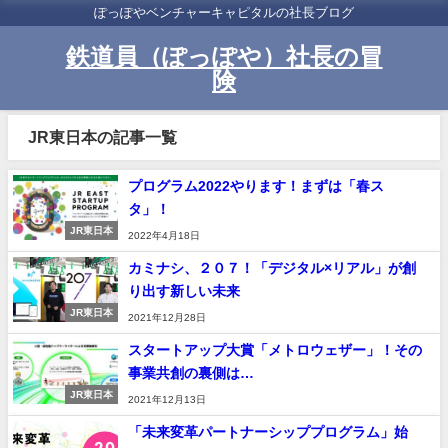
ぽっぽやベンチャーキャピタルの社長ブログ
鉄道員（ぽっぽや）社長の冒
険
JR東日本の記事一覧
プログラム2022やります！まずは「春ス
タ」！
JR東日本
2022年4月18日
カミナシ、２０７！「デジタル×リアル」が創
り出す新しい未来
JR東日本
2021年12月28日
スタートアップ大賞「メトロウェザー」！その
事業共創の裏側は…
JR東日本
2021年12月13日
「未来変革パートナーシッププログラム」始