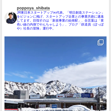
poppoya_shibata
JR東日本スタートアップ㈱代表。「明日創造ステーション」
をビジョンに掲げ、スタートアップ企業との事業共創に邁進
してます。目指すのは「新規事業の始発駅」、合言葉は「黄
色い線の内側でやんちゃしよう」、ブログ「鉄道員（ぽっぽ
や）社長の冒険」運行中。