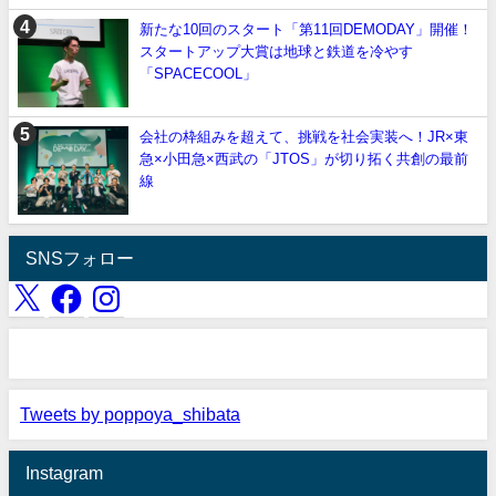
新たな10回のスタート「第11回DEMODAY」開催！
スタートアップ大賞は地球と鉄道を冷やす
「SPACECOOL」
会社の枠組みを超えて、挑戦を社会実装へ！JR×東
急×小田急×西武の「JTOS」が切り拓く共創の最前
線
SNSフォロー
Tweets by poppoya_shibata
Instagram