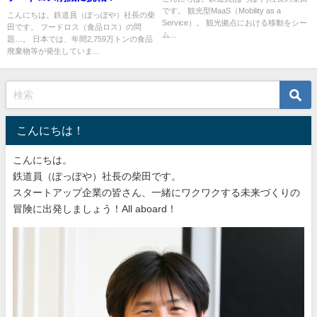
です。 観光型MaaS（Mobility as a
こんにちは。鉄道員（ぽっぽや）社長の柴
Service）。 観光拠点における移動をシー
田です。 フードロス（食品ロス）の問
ム...
題…。 日本では、年間2,759万トンの食品
廃棄物等が発生していま...
こんにちは！
こんにちは。
鉄道員（ぽっぽや）社長の柴田です。
スタートアップ企業の皆さん、一緒にワクワクする未来づくりの
冒険に出発しましょう！All aboard！