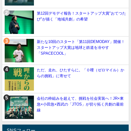
第12回デモデイ報告！スタートアップ大賞"おてつた
び"が描く「地域共創」の希望
新たな10回のスタート「第11回DEMODAY」開催！
スタートアップ大賞は地球と鉄道を冷やす
「SPACECOOL」
ただ、走れ、ひたすらに。「０哩（ゼロマイル）か
らの挑戦」に寄せて
会社の枠組みを超えて、挑戦を社会実装へ！JR×東
急×小田急×西武の「JTOS」が切り拓く共創の最前
線
SNSフォロー