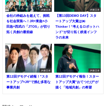
JR東日本
JR東日本
会社の枠組みを超えて、挑戦
【第13回DEMO DAY】スタ
を社会実装へ！JR×東急×小
ートアップ大賞は㈱
田急×西武の「JTOS」が切り
Thinker！“考えるロボットハ
拓く共創の最前線
ンド”が切り拓く鉄道インフ
ラの未来
JR東日本
JR東日本
第12回デモデイ続報！"スタ
第12回デモデイ報告！スター
ートアップ×JR"で挑む多彩な
トアップ大賞"おてつたび"が
事業共創
描く「地域共創」の希望