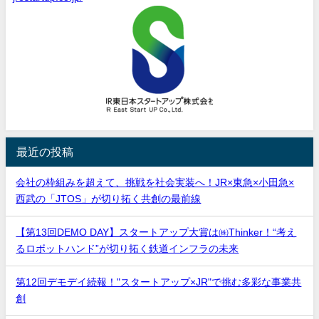
最近の投稿
会社の枠組みを超えて、挑戦を社会実装へ！JR×東急×小田急×
西武の「JTOS」が切り拓く共創の最前線
【第13回DEMO DAY】スタートアップ大賞は㈱Thinker！“考え
るロボットハンド”が切り拓く鉄道インフラの未来
第12回デモデイ続報！"スタートアップ×JR"で挑む多彩な事業共
創