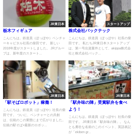
JR東日本
スタートアップ
栃木フィギュア
株式会社バックテック
こんにちは。鉄道員（ぽっぽや）ベンチャ
こんにちは。鉄道員（ぽっぽや）社長の柴
ーキャピタル社長の柴田です。 新しい
田です。 私たちJR東日本スタートアップ
2018年度がスタートしました。 JRグルー
は、第一号出資案件として、akippa株式会
プは、新年度のスタート...
社と株式会社バック...
JR東日本
JR東日本
「駅そばロボット」稼働！
「駅弁味の陣」受賞駅弁を食べ
よう！
こんにちは。鉄道員（ぽっぽや）社長の柴
田です。 ついに、ベンチャーとの共創
こんにちは。鉄道員（ぽっぽや）社長の柴
は、伝統のこの業態にまで広がりました。
田です。 JR東日本「駅弁味の陣」。 なん
伝統の駅そば×最新のロボッ...
とも勇壮な名前のこのイベント、英語表記
が「ekiben gr...