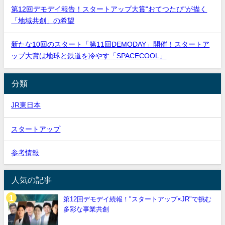
第12回デモデイ報告！スタートアップ大賞"おてつたび"が描く
「地域共創」の希望
新たな10回のスタート「第11回DEMODAY」開催！スタートア
ップ大賞は地球と鉄道を冷やす「SPACECOOL」
分類
JR東日本
スタートアップ
参考情報
人気の記事
第12回デモデイ続報！"スタートアップ×JR"で挑む
多彩な事業共創