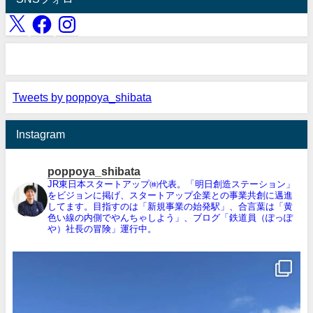
Tweets by poppoya_shibata
Instagram
poppoya_shibata
JR東日本スタートアップ㈱代表。「明日創造ステーション」
をビジョンに掲げ、スタートアップ企業との事業共創に邁進
してます。目指すのは「新規事業の始発駅」、合言葉は「黄
色い線の内側でやんちゃしよう」、ブログ「鉄道員（ぽっぽ
や）社長の冒険」運行中。