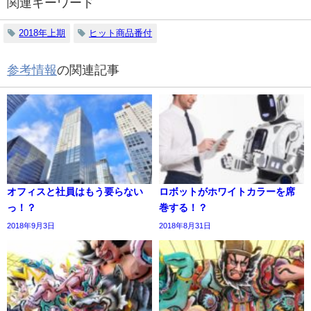
関連キーワード
2018年上期
ヒット商品番付
参考情報
の関連記事
オフィスと社員はもう要らない
ロボットがホワイトカラーを席
っ！？
巻する！？
2018年9月3日
2018年8月31日