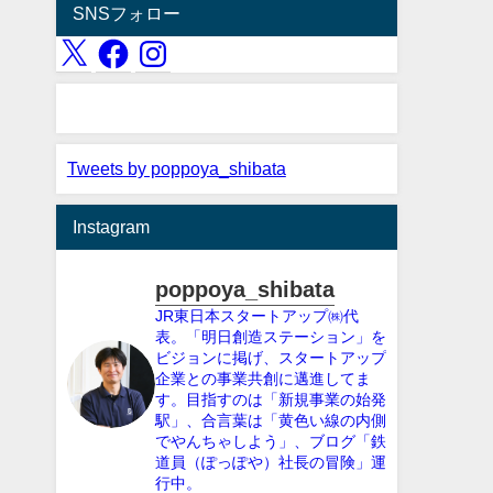
SNSフォロー
Tweets by poppoya_shibata
Instagram
poppoya_shibata
JR東日本スタートアップ㈱代
表。「明日創造ステーション」を
ビジョンに掲げ、スタートアップ
企業との事業共創に邁進してま
す。目指すのは「新規事業の始発
駅」、合言葉は「黄色い線の内側
でやんちゃしよう」、ブログ「鉄
道員（ぽっぽや）社長の冒険」運
行中。