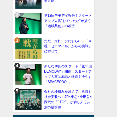
業共創
第12回デモデイ報告！スタート
アップ大賞"おてつたび"が描く
「地域共創」の希望
ただ、走れ、ひたすらに。「０
哩（ゼロマイル）からの挑戦」
に寄せて
新たな10回のスタート「第11回
DEMODAY」開催！スタートア
ップ大賞は地球と鉄道を冷やす
「SPACECOOL」
会社の枠組みを超えて、挑戦を
社会実装へ！JR×東急×小田急×
西武の「JTOS」が切り拓く共
創の最前線