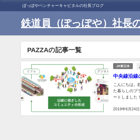
ぽっぽやベンチャーキャピタルの社長ブログ
鉄道員（ぽっぽや）社長
PAZZAの記事一覧
JR東日本
中央線沿線
こんにちは。
た暮らしのプラ
ートしました！
いという人も多
2019年6月24日