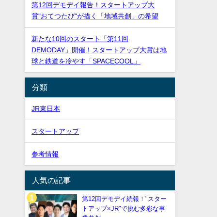
第12回デモデイ報告！スタートアップ大
賞"おてつたび"が描く「地域共創」の希望
新たな10回のスタート「第11回
DEMODAY」開催！スタートアップ大賞は地
球と鉄道を冷やす「SPACECOOL」
分類
JR東日本
スタートアップ
参考情報
人気の記事
第12回デモデイ続報！"スター
トアップ×JR"で挑む多彩な事