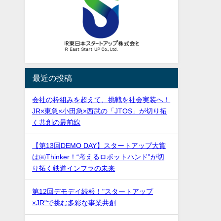
最近の投稿
会社の枠組みを超えて、挑戦を社会実装へ！
JR×東急×小田急×西武の「JTOS」が切り拓
く共創の最前線
【第13回DEMO DAY】スタートアップ大賞
は㈱Thinker！“考えるロボットハンド”が切
り拓く鉄道インフラの未来
第12回デモデイ続報！"スタートアップ
×JR"で挑む多彩な事業共創