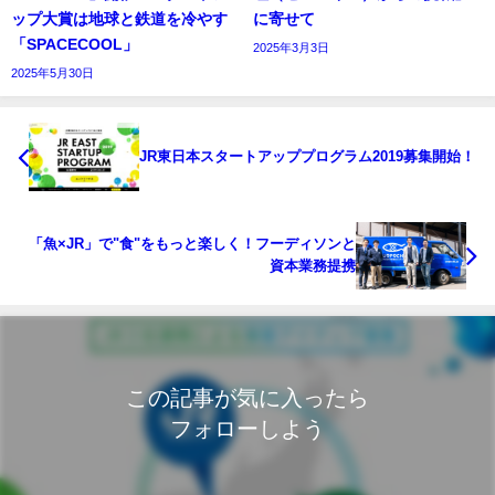
ップ大賞は地球と鉄道を冷やす
に寄せて
「SPACECOOL」
2025年3月3日
2025年5月30日
JR東日本スタートアッププログラム2019募集開始！
「魚×JR」で"食"をもっと楽しく！フーディソンと
資本業務提携
この記事が気に入ったら
フォローしよう