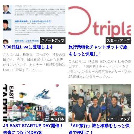
スタートアップ
スタートアップ
7/30日経Liveに登壇します
旅行業特化チャットボットで旅
をもっと快適に！
こんにちは。鉄道員（ぽっぽや）社長の柴
田です。 今度、日経新聞社さんからお声
こんにちは。鉄道員（ぽっぽや）社長の柴
かけいただいて、セミナー「日経緊急解説
田です。 「国内初！チャットボットを活
Live」に登壇することに...
用したレンタカーの多言語予約サービスを
JR東日本レンタリースでス...
JR東日本
スタートアップ
JR EAST STARTUP DAY開催！
『AI×旅行』旅と移動をもっと快
未来につなぐ4DAYS
適で便利に！