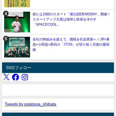
新たな10回のスタート「第11回DEMODAY」開催！
スタートアップ大賞は地球と鉄道を冷やす
「SPACECOOL」
会社の枠組みを超えて、挑戦を社会実装へ！JR×東
急×小田急×西武の「JTOS」が切り拓く共創の最前
線
SNSフォロー
Tweets by poppoya_shibata