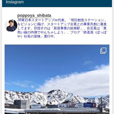
Instagram
poppoya_shibata
JR東日本スタートアップ㈱代表。「明日創造ステーション」
をビジョンに掲げ、スタートアップ企業との事業共創に邁進
してます。目指すのは「新規事業の始発駅」、合言葉は「黄
色い線の内側でやんちゃしよう」、ブログ「鉄道員（ぽっぽ
や）社長の冒険」運行中。