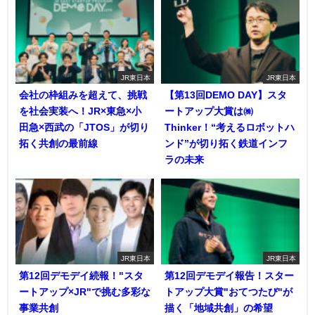
JR東日本
JR東日本
会社の枠組みを超えて、挑戦
【第13回DEMO DAY】スタ
を社会実装へ！JR×東急×小
ートアップ大賞は㈱
田急×西武の「JTOS」が切り
Thinker！“考えるロボットハ
拓く共創の最前線
ンド”が切り拓く鉄道インフ
ラの未来
JR東日本
JR東日本
第12回デモデイ続報！"スタ
第12回デモデイ報告！スター
ートアップ×JR"で挑む多彩な
トアップ大賞"おてつたび"が
事業共創
描く「地域共創」の希望