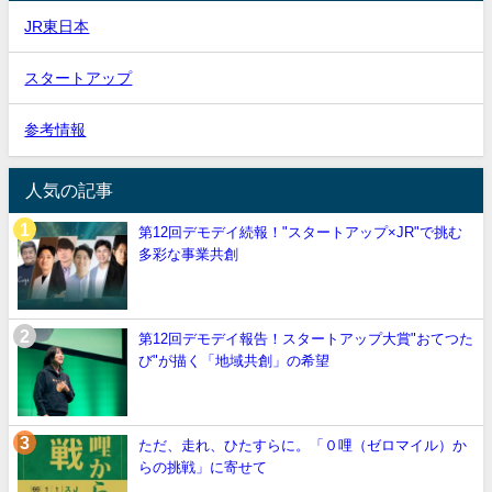
JR東日本
スタートアップ
参考情報
人気の記事
第12回デモデイ続報！"スタートアップ×JR"で挑む
多彩な事業共創
第12回デモデイ報告！スタートアップ大賞"おてつた
び"が描く「地域共創」の希望
ただ、走れ、ひたすらに。「０哩（ゼロマイル）か
らの挑戦」に寄せて