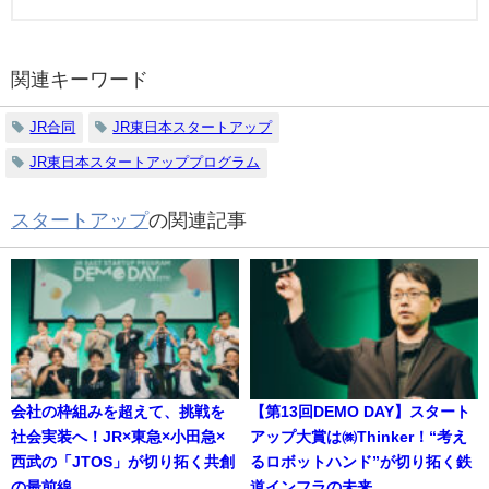
関連キーワード
JR合同
JR東日本スタートアップ
JR東日本スタートアッププログラム
スタートアップ
の関連記事
会社の枠組みを超えて、挑戦を
【第13回DEMO DAY】スタート
社会実装へ！JR×東急×小田急×
アップ大賞は㈱Thinker！“考え
西武の「JTOS」が切り拓く共創
るロボットハンド”が切り拓く鉄
の最前線
道インフラの未来