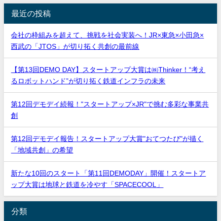
最近の投稿
会社の枠組みを超えて、挑戦を社会実装へ！JR×東急×小田急×
西武の「JTOS」が切り拓く共創の最前線
【第13回DEMO DAY】スタートアップ大賞は㈱Thinker！“考え
るロボットハンド”が切り拓く鉄道インフラの未来
第12回デモデイ続報！"スタートアップ×JR"で挑む多彩な事業共
創
第12回デモデイ報告！スタートアップ大賞"おてつたび"が描く
「地域共創」の希望
新たな10回のスタート「第11回DEMODAY」開催！スタートア
ップ大賞は地球と鉄道を冷やす「SPACECOOL」
分類