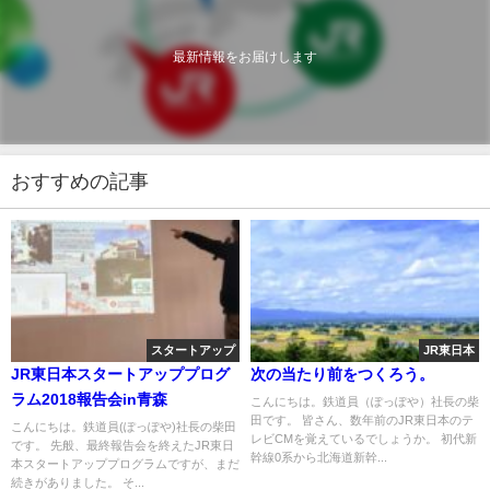
最新情報をお届けします
おすすめの記事
スタートアップ
JR東日本
JR東日本スタートアッププログ
次の当たり前をつくろう。
ラム2018報告会in青森
こんにちは。鉄道員（ぽっぽや）社長の柴
田です。 皆さん、数年前のJR東日本のテ
こんにちは。鉄道員(ぽっぽや)社長の柴田
レビCMを覚えているでしょうか。 初代新
です。 先般、最終報告会を終えたJR東日
幹線0系から北海道新幹...
本スタートアッププログラムですが、まだ
続きがありました。 そ...