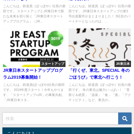
こんにちは。鉄道員（ぽっぽや）社長の柴
こんにちは。鉄道員（ぽっぽや）社長の柴
田です。 スタートアップとJR東日本で新
田です。 JR東日本スタートアップの第3
たな未来を切り拓く「JR東日本スタート
号出資案件がまとまりました！ 3社目のパ
アッププログラム」（JR...
ートナーとなったのは、...
スタートアップ
JR東日本
JR東日本スタートアッププログ
「行くぜ、東北。SPECIAL 冬の
ラム2019募集開始！
ごほうび」で東北へ行こう！
こんにちは。鉄道員(ぽっぽや)社長の柴田
こんにちは。鉄道員（ぽっぽや）社長の柴
です。 2019年度スタート！今年もやりま
田です。 冬の東北は魅力いっぱい！ 「雪
す、「スタートアップ×JR」の事業共創。
祭り＆絶景」「温泉」「食」「酒」「アク
「JR東日本スタ...
ティビティ」など、東北の...
こんにちは！