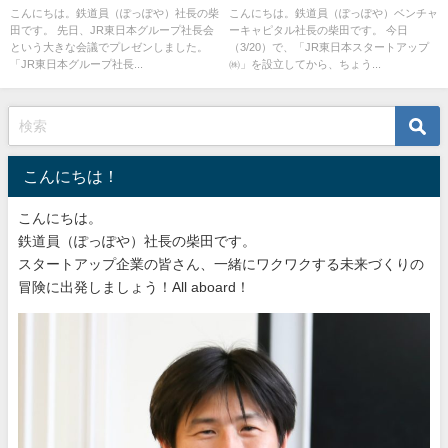
こんにちは。鉄道員（ぽっぽや）社長の柴
こんにちは。鉄道員（ぽっぽや）ベンチャ
田です。 先日、JR東日本グループ社長会
ーキャピタル社長の柴田です。 今日
という大きな会議でプレゼンしました。
（3/20）で、「JR東日本スタートアップ
「JR東日本グループ社長...
㈱」を設立してから、ちょう...
こんにちは！
こんにちは。
鉄道員（ぽっぽや）社長の柴田です。
スタートアップ企業の皆さん、一緒にワクワクする未来づくりの
冒険に出発しましょう！All aboard！