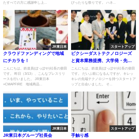
たすべての方に感謝申し上...
ぴったりな祭りです。 ハネ...
JR東日本
スタートアップ
クラウドファンディングで地域
ピクシーダストテクノロジーズ
にチカラを！
と資本業務提携、大学発・先端
技術の現場実装に挑戦！
こんにちは。鉄道員(ぽっぽや)社長の柴田
こんにちは。鉄道員(ぽっぽや)社長の柴田
です。 昨日（3/13）、こんなプレスリリ
です。 だいぶ前になるんですが、キレッ
ースを行いました。 JR東日本
キレの先端テクノロジーを持つスタートア
×CMAPFIRE 地域商品...
ップと出会いました。 そ...
JR東日本
スタートアップ
JR東日本グループ社長会
手触り感