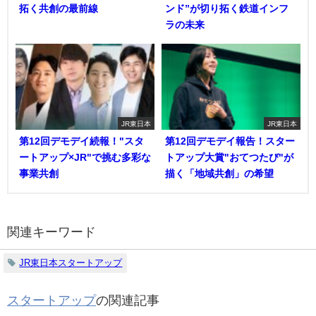
拓く共創の最前線
ンド”が切り拓く鉄道インフ
ラの未来
JR東日本
JR東日本
第12回デモデイ続報！"スタ
第12回デモデイ報告！スター
ートアップ×JR"で挑む多彩な
トアップ大賞"おてつたび"が
事業共創
描く「地域共創」の希望
関連キーワード
JR東日本スタートアップ
スタートアップ
の関連記事