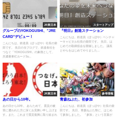
JR東日本
スタートアップ
グループのYOKOGUSHI、”JRE
『明日』創造ステーション
CARD”デビュー！
こんにちは。鉄道員（ぽっぽや）ベンチャ
ーキャピタル社長の柴田です。 先日、は
こんにちは。鉄道員（ぽっぽや）社長の柴
じめての取締役会を開催しました。 議長
田です。 先日の当ブログで、鉄道各社を
とやらをはじめてやりました...
つなぐ「YOKOGUSHI」の象徴として、
共通乗車ICカードSu...
JR東日本
参考情報
あの日から10年。
青森ねぶた、初参加
あの日から10年。 あらためて、震災の被
こんにちは。鉄道員（ぽっぽや）社長の柴
害に遭われた方に深くお見舞い申し上げま
田です。 先日、青森ねぶた祭に、はじめ
す。また、これまで震災復興に取り組まれ
て参加しました。 「参加」という言葉が