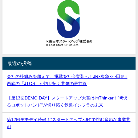
最近の投稿
会社の枠組みを超えて、挑戦を社会実装へ！JR×東急×小田急×
西武の「JTOS」が切り拓く共創の最前線
【第13回DEMO DAY】スタートアップ大賞は㈱Thinker！“考え
るロボットハンド”が切り拓く鉄道インフラの未来
第12回デモデイ続報！"スタートアップ×JR"で挑む多彩な事業共
創