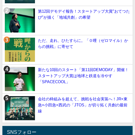
第12回デモデイ報告！スタートアップ大賞"おてつた
び"が描く「地域共創」の希望
ただ、走れ、ひたすらに。「０哩（ゼロマイル）か
らの挑戦」に寄せて
新たな10回のスタート「第11回DEMODAY」開催！
スタートアップ大賞は地球と鉄道を冷やす
「SPACECOOL」
会社の枠組みを超えて、挑戦を社会実装へ！JR×東
急×小田急×西武の「JTOS」が切り拓く共創の最前
線
SNSフォロー