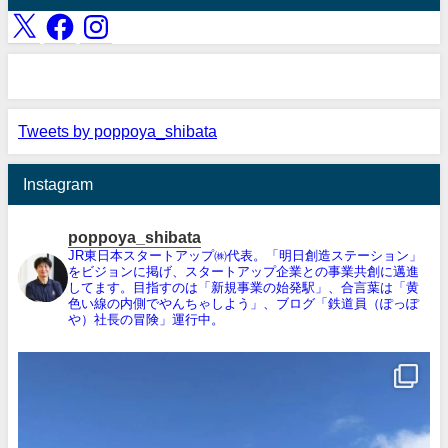
Tweets by poppoya_shibata
Instagram
poppoya_shibata
JR東日本スタートアップ㈱代表。「明日創造ステーション」
をビジョンに掲げ、スタートアップ企業との事業共創に邁進
してます。目指すのは「新規事業の始発駅」、合言葉は「黄
色い線の内側でやんちゃしよう」、ブログ「鉄道員（ぽっぽ
や）社長の冒険」運行中。