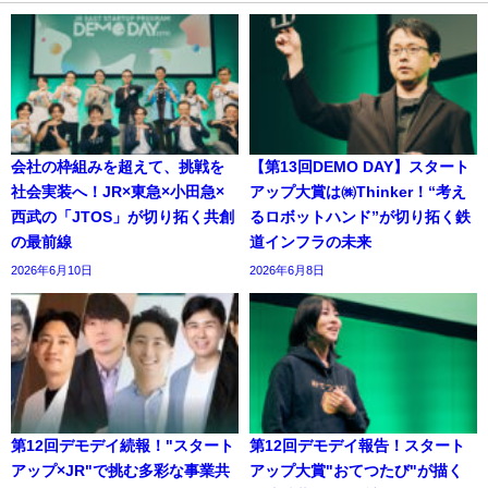
会社の枠組みを超えて、挑戦を
【第13回DEMO DAY】スタート
社会実装へ！JR×東急×小田急×
アップ大賞は㈱Thinker！“考え
西武の「JTOS」が切り拓く共創
るロボットハンド”が切り拓く鉄
の最前線
道インフラの未来
2026年6月10日
2026年6月8日
第12回デモデイ続報！"スタート
第12回デモデイ報告！スタート
アップ×JR"で挑む多彩な事業共
アップ大賞"おてつたび"が描く