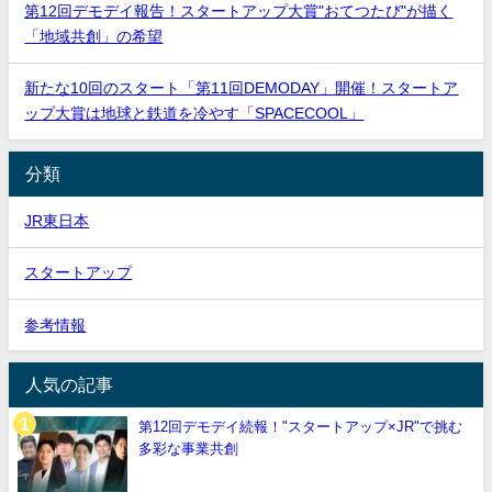
第12回デモデイ報告！スタートアップ大賞"おてつたび"が描く
「地域共創」の希望
新たな10回のスタート「第11回DEMODAY」開催！スタートア
ップ大賞は地球と鉄道を冷やす「SPACECOOL」
分類
JR東日本
スタートアップ
参考情報
人気の記事
第12回デモデイ続報！"スタートアップ×JR"で挑む
多彩な事業共創