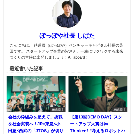
ぽっぽや社長 しばた
こんにちは。 鉄道員（ぽっぽや）ベンチャーキャピタル社長の柴
田です。 スタートアップ企業の皆さん、一緒にワクワクする未来
づくりの冒険に出発しましょう！All aboard！
最近書いた記事
JR東日本
JR東日本
会社の枠組みを超えて、挑戦
【第13回DEMO DAY】スタ
を社会実装へ！JR×東急×小
ートアップ大賞は㈱
田急×西武の「JTOS」が切り
Thinker！“考えるロボットハ