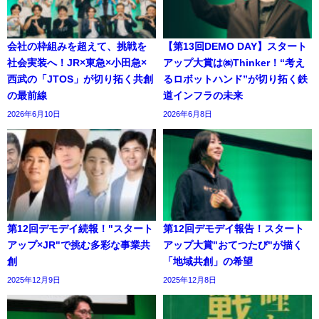
会社の枠組みを超えて、挑戦を
【第13回DEMO DAY】スタート
社会実装へ！JR×東急×小田急×
アップ大賞は㈱Thinker！“考え
西武の「JTOS」が切り拓く共創
るロボットハンド”が切り拓く鉄
の最前線
道インフラの未来
2026年6月10日
2026年6月8日
第12回デモデイ続報！"スタート
第12回デモデイ報告！スタート
アップ×JR"で挑む多彩な事業共
アップ大賞"おてつたび"が描く
創
「地域共創」の希望
2025年12月9日
2025年12月8日