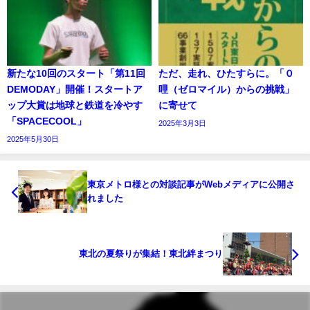
新たな10回のスタート「第11回
ただ、走れ、ひたすらに。「０
DEMODAY」開催！スタートア
哩（ゼロマイル）からの挑戦」
ップ大賞は地球と鉄道を冷やす
に寄せて
「SPACECOOL」
2025年3月3日
2025年5月30日
東京メトロ様との対談記事がWebメディアに公開さ
れました
東北の夏祭りが集結！東北絆まつり