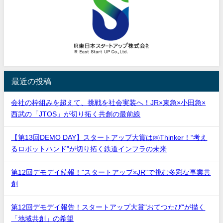
最近の投稿
会社の枠組みを超えて、挑戦を社会実装へ！JR×東急×小田急×
西武の「JTOS」が切り拓く共創の最前線
【第13回DEMO DAY】スタートアップ大賞は㈱Thinker！“考え
るロボットハンド”が切り拓く鉄道インフラの未来
第12回デモデイ続報！"スタートアップ×JR"で挑む多彩な事業共
創
第12回デモデイ報告！スタートアップ大賞"おてつたび"が描く
「地域共創」の希望