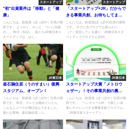
スタートアップ
スタートアップ
"初"出資案件は「移動」と「健
「スタートアップ×JR」だからで
康」
きる事業共創、お待ちしてま
す！
こんにちは。鉄道員（ぽっぽや）社長の柴
こんにちは。鉄道員(ぽっぽや)社長の柴田
田です。 ようやく、やっと、ついに念願
です。 すでに当ブログでも高らかに
の…。 昨日（5/22）、私たちJR東日本ス
（？）宣言している通り、JR東日本スタ
タートアップは、はじ...
ートアッププログラム2019...
JR東日本
JR東日本
釜石鵜住居（うのすまい）復興
スタートアップ大賞「メトロウ
スタジアム、オープン！
ェザー」！その事業共創の裏側
は…
こんにちは。鉄道員（ぽっぽや）社長の柴
こんにちは。鉄道員（ぽっぽや）社長の柴
田です。 昨日、テレビを眺めていたら、
田です。 「ベンチャー×JR」で新しい未
こんなニュースが飛び込んできました。
来にチャレンジする事業共創プログラム、
新たな聖地、釜石鵜住居（う...
「JR東日本スタートアッ...