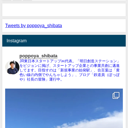
Tweets by poppoya_shibata
Instagram
poppoya_shibata
JR東日本スタートアップ㈱代表。「明日創造ステーション」
をビジョンに掲げ、スタートアップ企業との事業共創に邁進
してます。目指すのは「新規事業の始発駅」、合言葉は「黄
色い線の内側でやんちゃしよう」、ブログ「鉄道員（ぽっぽ
や）社長の冒険」運行中。