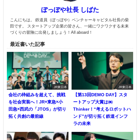
ぽっぽや社長 しばた
こんにちは。 鉄道員（ぽっぽや）ベンチャーキャピタル社長の柴
田です。 スタートアップ企業の皆さん、一緒にワクワクする未来
づくりの冒険に出発しましょう！All aboard！
最近書いた記事
JR東日本
JR東日本
会社の枠組みを超えて、挑戦
【第13回DEMO DAY】スタ
を社会実装へ！JR×東急×小
ートアップ大賞は㈱
田急×西武の「JTOS」が切り
Thinker！“考えるロボットハ
拓く共創の最前線
ンド”が切り拓く鉄道インフ
ラの未来