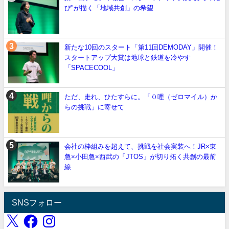
び"が描く「地域共創」の希望
新たな10回のスタート「第11回DEMODAY」開催！
スタートアップ大賞は地球と鉄道を冷やす
「SPACECOOL」
ただ、走れ、ひたすらに。「０哩（ゼロマイル）か
らの挑戦」に寄せて
会社の枠組みを超えて、挑戦を社会実装へ！JR×東
急×小田急×西武の「JTOS」が切り拓く共創の最前
線
SNSフォロー