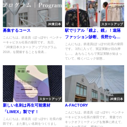
JR東日本
スタートアップ
募集するコース
駅でリアル「鏡よ、鏡」！遠隔
ファッション診断、長野から品
こんにちは。鉄道員（ぽっぽや）ベンチャ
ーキャピタル社長の柴田です。 先日、
川へ
こんにちは。鉄道員(ぽっぽや)社長の柴田
「JR東日本スタートアッププログラム
です。 3月に入って、実証実験が目白押
2018」を開催することを発表...
し…。 あちらこちらで実証実験が始まっ
ていて、軽くパニック状態...
スタートアップ
JR東日本
新しい名刺は再生可能素材
A-FACTORY
「LIMEX」製です！
こんにちは。鉄道員（ぽっぽや）ベンチャ
ーキャピタル社長の柴田です。 青森での
こんにちは。鉄道員（ぽっぽや）社長の柴
キックオフミーティングを無事に終えて、
田です。 また新しい名刺をつくりまし
ほっと一息です。 帰途につ...