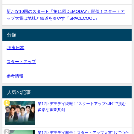
新たな10回のスタート「第11回DEMODAY」開催！スタートア
ップ大賞は地球と鉄道を冷やす「SPACECOOL」
分類
JR東日本
スタートアップ
参考情報
人気の記事
第12回デモデイ続報！"スタートアップ×JR"で挑む
多彩な事業共創
第12回デモデイ報告！スタートアップ大賞"おてつた