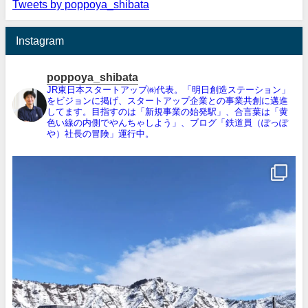
Tweets by poppoya_shibata
Instagram
poppoya_shibata
JR東日本スタートアップ㈱代表。「明日創造ステーション」
をビジョンに掲げ、スタートアップ企業との事業共創に邁進
してます。目指すのは「新規事業の始発駅」、合言葉は「黄
色い線の内側でやんちゃしよう」、ブログ「鉄道員（ぽっぽ
や）社長の冒険」運行中。