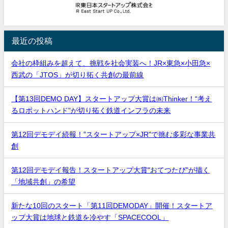
最近の投稿
会社の枠組みを超えて、挑戦を社会実装へ！JR×東急×小田急×
西武の「JTOS」が切り拓く共創の最前線
【第13回DEMO DAY】スタートアップ大賞は㈱Thinker！“考え
るロボットハンド”が切り拓く鉄道インフラの未来
第12回デモデイ続報！"スタートアップ×JR"で挑む多彩な事業共
創
第12回デモデイ報告！スタートアップ大賞"おてつたび"が描く
「地域共創」の希望
新たな10回のスタート「第11回DEMODAY」開催！スタートア
ップ大賞は地球と鉄道を冷やす「SPACECOOL」