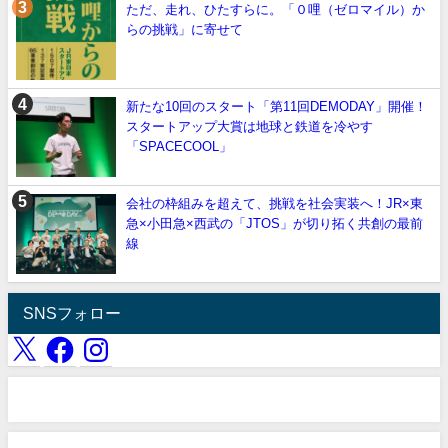
ただ、走れ、ひたすらに。「０哩（ゼロマイル）か
らの挑戦」に寄せて
新たな10回のスタート「第11回DEMODAY」開催！
スタートアップ大賞は地球と鉄道を冷やす
「SPACECOOL」
会社の枠組みを超えて、挑戦を社会実装へ！JR×東
急×小田急×西武の「JTOS」が切り拓く共創の最前
線
SNSフォロー