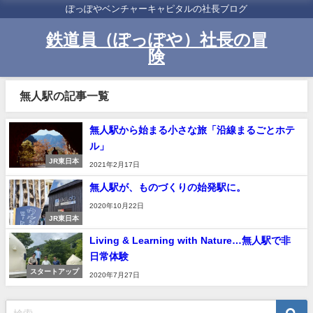
ぽっぽやベンチャーキャピタルの社長ブログ
鉄道員（ぽっぽや）社長の冒
険
無人駅の記事一覧
無人駅から始まる小さな旅「沿線まるごとホテ
ル」
JR東日本
2021年2月17日
無人駅が、ものづくりの始発駅に。
2020年10月22日
JR東日本
Living & Learning with Nature…無人駅で非
日常体験
スタートアップ
2020年7月27日