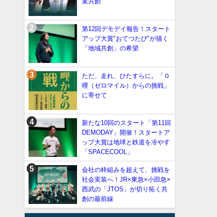
業共創
第12回デモデイ報告！スタート
アップ大賞"おてつたび"が描く
「地域共創」の希望
ただ、走れ、ひたすらに。「０
哩（ゼロマイル）からの挑戦」
に寄せて
新たな10回のスタート「第11回
DEMODAY」開催！スタートア
ップ大賞は地球と鉄道を冷やす
「SPACECOOL」
会社の枠組みを超えて、挑戦を
社会実装へ！JR×東急×小田急×
西武の「JTOS」が切り拓く共
創の最前線