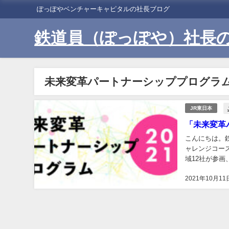
ぽっぽやベンチャーキャピタルの社長ブログ
鉄道員（ぽっぽや）社長
未来変革パートナーシッププログラ
JR東日本
「未来変革
こんにちは。
ャレンジコー
域12社が参画
東日本スタート
2021年10月11