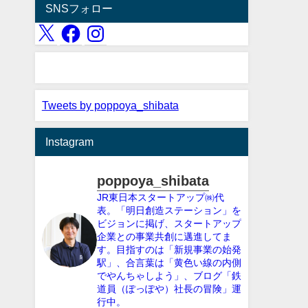
SNSフォロー
Tweets by poppoya_shibata
Instagram
poppoya_shibata
JR東日本スタートアップ㈱代
表。「明日創造ステーション」を
ビジョンに掲げ、スタートアップ
企業との事業共創に邁進してま
す。目指すのは「新規事業の始発
駅」、合言葉は「黄色い線の内側
でやんちゃしよう」、ブログ「鉄
道員（ぽっぽや）社長の冒険」運
行中。