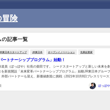
の冒険
ムの記事一覧
JR東日本スタートアップ
JR東日本
オープンイノベーション
先輩起業家
パートナーシッププログラム」始動！
鉄道員（ぽっぽや）社長の柴田です。 シードスタートアップと新しい未来を
スを新規開設「未来変革パートナーシッププログラム」始動JR東日本グループ
、外部パートナーも迎え、新価値創造に挑戦（2021年10月8日プレスリリース）
アップは、シード期のスタートア...
日