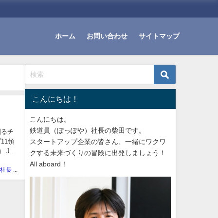
ホーム
お問い合わせ
サイトマップ
こんにちは！
こんにちは。
鉄道員（ぽっぽや）社長の柴田です。
創るチ
11領
スタートアップ企業の皆さん、一緒にワクワ
 JR
クする未来づくりの冒険に出発しましょう！
All aboard！
ぽっぽや社長 しばた