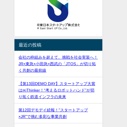
最近の投稿
会社の枠組みを超えて、挑戦を社会実装へ！
JR×東急×小田急×西武の「JTOS」が切り拓
く共創の最前線
【第13回DEMO DAY】スタートアップ大賞
は㈱Thinker！“考えるロボットハンド”が切
り拓く鉄道インフラの未来
第12回デモデイ続報！"スタートアップ
×JR"で挑む多彩な事業共創