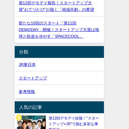
第12回デモデイ報告！スタートアップ大
賞"おてつたび"が描く「地域共創」の希望
新たな10回のスタート「第11回
DEMODAY」開催！スタートアップ大賞は地
球と鉄道を冷やす「SPACECOOL」
分類
JR東日本
スタートアップ
参考情報
人気の記事
第12回デモデイ続報！"スター
トアップ×JR"で挑む多彩な事