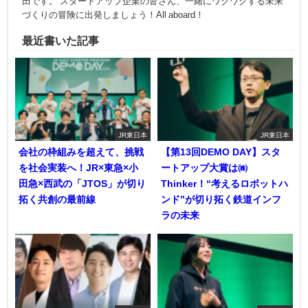
田です。 スタートアップ企業の皆さん、一緒にワクワクする未来
づくりの冒険に出発しましょう！All aboard！
最近書いた記事
JR東日本
JR東日本
会社の枠組みを超えて、挑戦
【第13回DEMO DAY】スタ
を社会実装へ！JR×東急×小
ートアップ大賞は㈱
田急×西武の「JTOS」が切り
Thinker！“考えるロボットハ
拓く共創の最前線
ンド”が切り拓く鉄道インフ
ラの未来