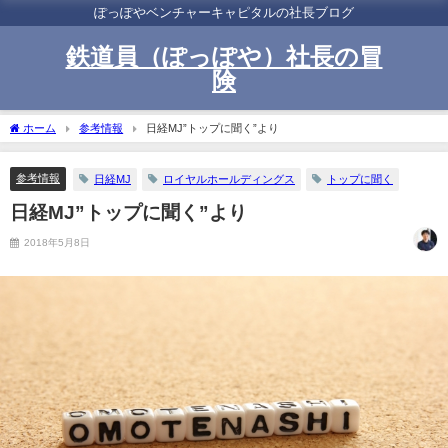
ぽっぽやベンチャーキャピタルの社長ブログ
鉄道員（ぽっぽや）社長の冒
険
ホーム
参考情報
日経MJ”トップに聞く”より
参考情報
日経MJ
ロイヤルホールディングス
トップに聞く
日経MJ”トップに聞く”より
2018年5月8日