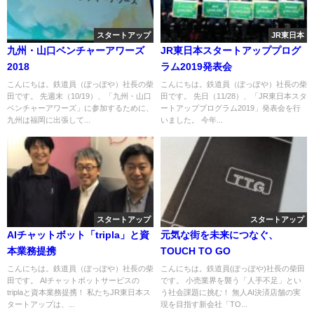
スタートアップ
JR東日本
九州・山口ベンチャーアワーズ
JR東日本スタートアッププログ
2018
ラム2019発表会
こんにちは。鉄道員（ぽっぽや）社長の柴
こんにちは。鉄道員（ぽっぽや）社長の柴
田です。 先週末（10/19）、「九州・山口
田です。 先日（11/28）、「JR東日本スタ
ベンチャーアワーズ」に参加するために、
ートアッププログラム2019」発表会を行
九州は福岡に出張して...
いました。 今年...
スタートアップ
スタートアップ
AIチャットボット「tripla」と資
元気な街を未来につなぐ、
本業務提携
TOUCH TO GO
こんにちは。鉄道員（ぽっぽや）社長の柴
こんにちは。鉄道員(ぽっぽや)社長の柴田
田です。 AIチャットボットサービスの
です。 小売業界を襲う「人手不足」とい
triplaと資本業務提携！ 私たちJR東日本ス
う社会課題に挑む！ 無人AI決済店舗の実
タートアップは、...
現を目指す新会社「TO...