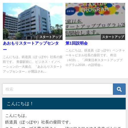
スタートアップ
スタートアップ
あおもりスタートアップセンタ
第1回説明会
ー
こんにちは。鉄道員（ぽっぽや）ベンチャ
ーキャピタル社長の柴田です。 昨日
こんにちは。鉄道員（ぽっぽや）社長の柴
（4/19）、「JR東日本スタートアッププ
田です。 青森駅前に、ビジネス・イノベ
ログラム2018」の説明会...
ーションの一大拠点、「あおもりスタート
アップセンター」が開設され...
こんにちは！
こんにちは。
鉄道員（ぽっぽや）社長の柴田です。