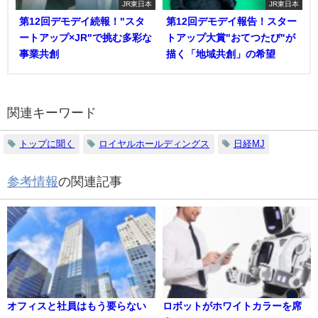
JR東日本
JR東日本
第12回デモデイ続報！"スタ
第12回デモデイ報告！スター
ートアップ×JR"で挑む多彩な
トアップ大賞"おてつたび"が
事業共創
描く「地域共創」の希望
関連キーワード
トップに聞く
ロイヤルホールディングス
日経MJ
参考情報
の関連記事
オフィスと社員はもう要らない
ロボットがホワイトカラーを席