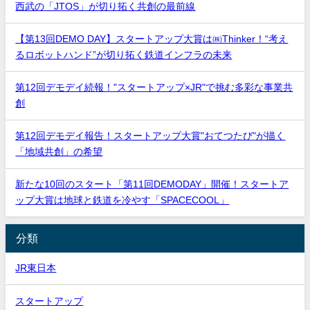
西武の「JTOS」が切り拓く共創の最前線
【第13回DEMO DAY】スタートアップ大賞は㈱Thinker！“考え
るロボットハンド”が切り拓く鉄道インフラの未来
第12回デモデイ続報！"スタートアップ×JR"で挑む多彩な事業共
創
第12回デモデイ報告！スタートアップ大賞"おてつたび"が描く
「地域共創」の希望
新たな10回のスタート「第11回DEMODAY」開催！スタートア
ップ大賞は地球と鉄道を冷やす「SPACECOOL」
分類
JR東日本
スタートアップ