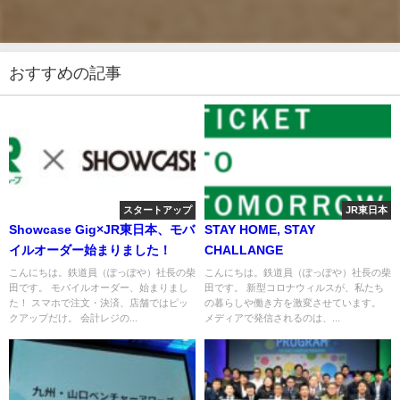
おすすめの記事
スタートアップ
JR東日本
Showcase Gig×JR東日本、モバ
STAY HOME, STAY
イルオーダー始まりました！
CHALLANGE
こんにちは。鉄道員（ぽっぽや）社長の柴
こんにちは。鉄道員（ぽっぽや）社長の柴
田です。 モバイルオーダー、始まりまし
田です。 新型コロナウィルスが、私たち
た！ スマホで注文・決済、店舗ではピッ
の暮らしや働き方を激変させています。
クアップだけ。 会計レジの...
メディアで発信されるのは、...