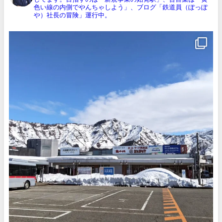
色い線の内側でやんちゃしよう」、ブログ「鉄道員（ぽっぽ
や）社長の冒険」運行中。