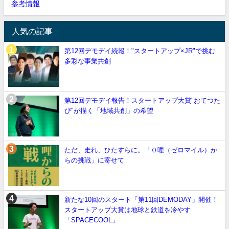
参考情報
人気の記事
第12回デモデイ続報！"スタートアップ×JR"で挑む
多彩な事業共創
第12回デモデイ報告！スタートアップ大賞"おてつた
び"が描く「地域共創」の希望
ただ、走れ、ひたすらに。「０哩（ゼロマイル）か
らの挑戦」に寄せて
新たな10回のスタート「第11回DEMODAY」開催！
スタートアップ大賞は地球と鉄道を冷やす
「SPACECOOL」