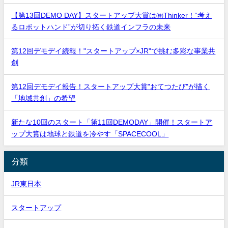
【第13回DEMO DAY】スタートアップ大賞は㈱Thinker！“考え
るロボットハンド”が切り拓く鉄道インフラの未来
第12回デモデイ続報！"スタートアップ×JR"で挑む多彩な事業共
創
第12回デモデイ報告！スタートアップ大賞"おてつたび"が描く
「地域共創」の希望
新たな10回のスタート「第11回DEMODAY」開催！スタートア
ップ大賞は地球と鉄道を冷やす「SPACECOOL」
分類
JR東日本
スタートアップ