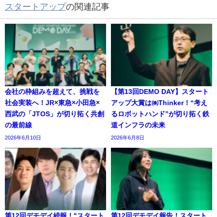
スタートアップ
の関連記事
会社の枠組みを超えて、挑戦を
【第13回DEMO DAY】スタート
社会実装へ！JR×東急×小田急×
アップ大賞は㈱Thinker！“考え
西武の「JTOS」が切り拓く共創
るロボットハンド”が切り拓く鉄
の最前線
道インフラの未来
2026年6月10日
2026年6月8日
第12回デモデイ続報！"スタート
第12回デモデイ報告！スタート