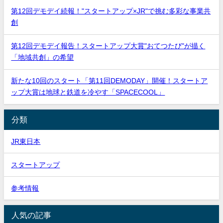
第12回デモデイ続報！"スタートアップ×JR"で挑む多彩な事業共
創
第12回デモデイ報告！スタートアップ大賞"おてつたび"が描く
「地域共創」の希望
新たな10回のスタート「第11回DEMODAY」開催！スタートア
ップ大賞は地球と鉄道を冷やす「SPACECOOL」
分類
JR東日本
スタートアップ
参考情報
人気の記事