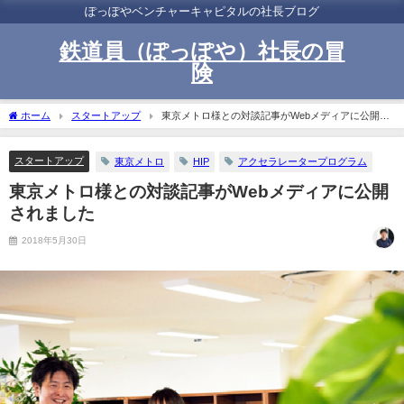
ぽっぽやベンチャーキャピタルの社長ブログ
鉄道員（ぽっぽや）社長の冒
険
ホーム
スタートアップ
東京メトロ様との対談記事がWebメディアに公開さ
れました
スタートアップ
東京メトロ
HIP
アクセラレータープログラム
東京メトロ様との対談記事がWebメディアに公開
されました
2018年5月30日