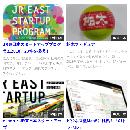
JR東日本
JR東日本
JR東日本スタートアッププログ
栃木フィギュア
ラム2018、23件を採択！
こんにちは。鉄道員（ぽっぽや）ベンチャ
ーキャピタル社長の柴田です。 新しい
こんにちは。鉄道員（ぽっぽや）社長の柴
2018年度がスタートしました。 JRグルー
田です。 昨日（11/6）、JR東日本とJR東
プは、新年度のスタート...
日本スタートアップは共同でプレスリリー
スを行いました。 ...
JR東日本
JR東日本
eiicon × JR東日本スタートアッ
ビジネス型MaaSに挑戦！「AIト
プ
ラベル」