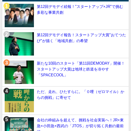
第12回デモデイ続報！"スタートアップ×JR"で挑む
多彩な事業共創
第12回デモデイ報告！スタートアップ大賞"おてつた
び"が描く「地域共創」の希望
新たな10回のスタート「第11回DEMODAY」開催！
スタートアップ大賞は地球と鉄道を冷やす
「SPACECOOL」
ただ、走れ、ひたすらに。「０哩（ゼロマイル）か
らの挑戦」に寄せて
会社の枠組みを超えて、挑戦を社会実装へ！JR×東
急×小田急×西武の「JTOS」が切り拓く共創の最前