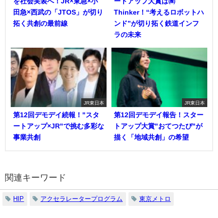
を社会実装へ！JR×東急×小
ートアップ大賞は㈱
田急×西武の「JTOS」が切り
Thinker！“考えるロボットハ
拓く共創の最前線
ンド”が切り拓く鉄道インフ
ラの未来
JR東日本
JR東日本
第12回デモデイ続報！"スタ
第12回デモデイ報告！スター
ートアップ×JR"で挑む多彩な
トアップ大賞"おてつたび"が
事業共創
描く「地域共創」の希望
関連キーワード
HIP
アクセラレータープログラム
東京メトロ