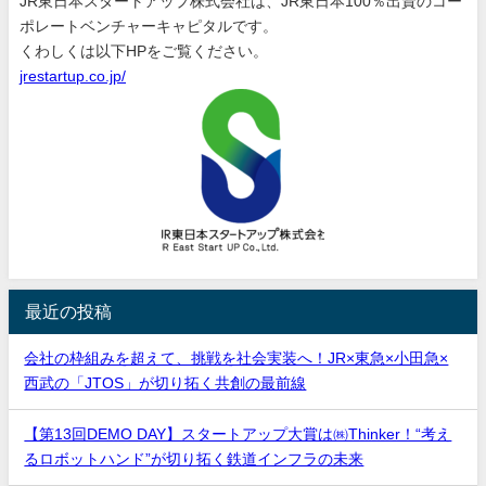
JR東日本スタートアップ株式会社は、JR東日本100％出資のコー
ポレートベンチャーキャピタルです。
くわしくは以下HPをご覧ください。
jrestartup.co.jp/
最近の投稿
会社の枠組みを超えて、挑戦を社会実装へ！JR×東急×小田急×
西武の「JTOS」が切り拓く共創の最前線
【第13回DEMO DAY】スタートアップ大賞は㈱Thinker！“考え
るロボットハンド”が切り拓く鉄道インフラの未来