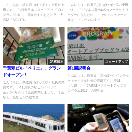
こんにちは。鉄道員（ぽっぽや）社長の柴
こんにちは。鉄道員(ぽっぽや)社長の柴田
田です。 「JR東日本スタートアッププロ
です。 「ビジネス型MaaSのマーケットリ
グラム2018」。 発表会まであと20日。大
ーダーになりたい。」 そのベンチャー企
宮駅「STARTU...
業は、プレゼンの場で...
JR東日本
スタートアップ
千葉駅ビル「ペリエ」、グラン
第1回説明会
ドオープン！
こんにちは。鉄道員（ぽっぽや）ベンチャ
ーキャピタル社長の柴田です。 昨日
こんにちは。鉄道員（ぽっぽや）社長の柴
（4/19）、「JR東日本スタートアッププ
田です。 JR千葉駅の駅ビル「ペリエ千
ログラム2018」の説明会...
葉」が6月28日に全面開業しました。 千葉
駅と千葉駅ビルの建て替...