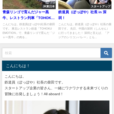
JR東日本
スタートアップ
青森リンゴで育んだジャー黒
鉄道員（ぽっぽや）社長 in 深
牛、レストラン列車「TOHOKU
圳！
EMOTION」で！
こんにちは。鉄道員(ぽっぽや)社長の柴田
こんにちは。鉄道員（ぽっぽや）社長の柴
です。 東北レストラン鉄道「TOHOKU
田です。 先日、中国の深圳（しんせん）
EMOTION」で、青森リンゴで育んだ「ジ
に行ってきました！ 深圳と言えば、「ア
ャー黒牛」の肉を...
ジアのシリコンバレー」とも...
こんにちは！
こんにちは。
鉄道員（ぽっぽや）社長の柴田です。
スタートアップ企業の皆さん、一緒にワクワクする未来づくりの
冒険に出発しましょう！All aboard！