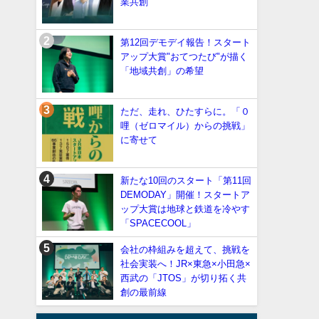
業共創
第12回デモデイ報告！スタート
アップ大賞"おてつたび"が描く
「地域共創」の希望
ただ、走れ、ひたすらに。「０
哩（ゼロマイル）からの挑戦」
に寄せて
新たな10回のスタート「第11回
DEMODAY」開催！スタートア
ップ大賞は地球と鉄道を冷やす
「SPACECOOL」
会社の枠組みを超えて、挑戦を
社会実装へ！JR×東急×小田急×
西武の「JTOS」が切り拓く共
創の最前線