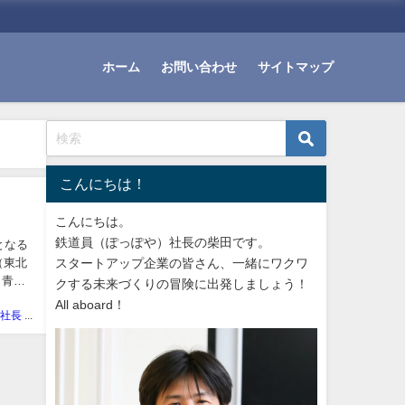
ホーム
お問い合わせ
サイトマップ
こんにちは！
こんにちは。
鉄道員（ぽっぽや）社長の柴田です。
となる
（東北
スタートアップ企業の皆さん、一緒にワクワ
。青森
クする未来づくりの冒険に出発しましょう！
All aboard！
ぽっぽや社長 しばた