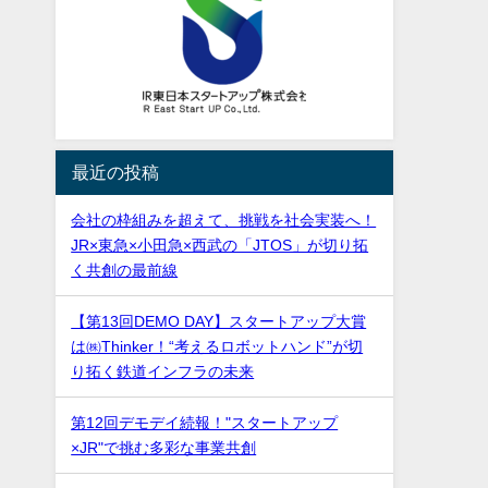
最近の投稿
会社の枠組みを超えて、挑戦を社会実装へ！
JR×東急×小田急×西武の「JTOS」が切り拓
く共創の最前線
【第13回DEMO DAY】スタートアップ大賞
は㈱Thinker！“考えるロボットハンド”が切
り拓く鉄道インフラの未来
第12回デモデイ続報！"スタートアップ
×JR"で挑む多彩な事業共創