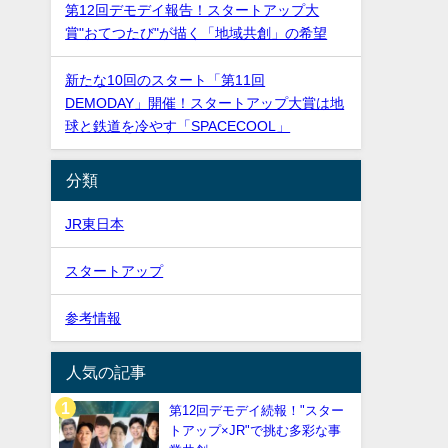
第12回デモデイ報告！スタートアップ大
賞"おてつたび"が描く「地域共創」の希望
新たな10回のスタート「第11回
DEMODAY」開催！スタートアップ大賞は地
球と鉄道を冷やす「SPACECOOL」
分類
JR東日本
スタートアップ
参考情報
人気の記事
第12回デモデイ続報！"スター
トアップ×JR"で挑む多彩な事