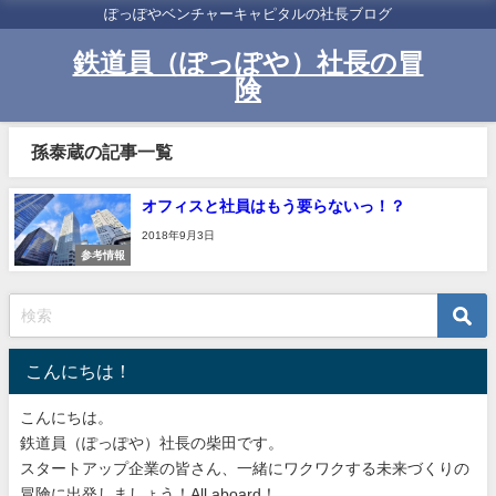
ぽっぽやベンチャーキャピタルの社長ブログ
鉄道員（ぽっぽや）社長の冒
険
孫泰蔵の記事一覧
オフィスと社員はもう要らないっ！？
2018年9月3日
参考情報
こんにちは！
こんにちは。
鉄道員（ぽっぽや）社長の柴田です。
スタートアップ企業の皆さん、一緒にワクワクする未来づくりの
冒険に出発しましょう！All aboard！