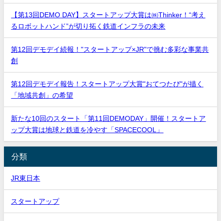
【第13回DEMO DAY】スタートアップ大賞は㈱Thinker！“考え
るロボットハンド”が切り拓く鉄道インフラの未来
第12回デモデイ続報！"スタートアップ×JR"で挑む多彩な事業共
創
第12回デモデイ報告！スタートアップ大賞"おてつたび"が描く
「地域共創」の希望
新たな10回のスタート「第11回DEMODAY」開催！スタートア
ップ大賞は地球と鉄道を冷やす「SPACECOOL」
分類
JR東日本
スタートアップ