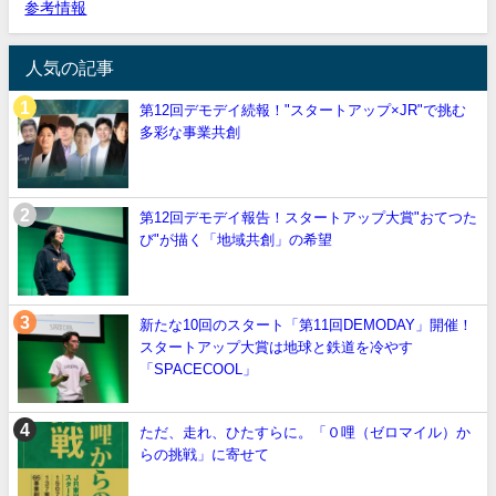
参考情報
人気の記事
第12回デモデイ続報！"スタートアップ×JR"で挑む
多彩な事業共創
第12回デモデイ報告！スタートアップ大賞"おてつた
び"が描く「地域共創」の希望
新たな10回のスタート「第11回DEMODAY」開催！
スタートアップ大賞は地球と鉄道を冷やす
「SPACECOOL」
ただ、走れ、ひたすらに。「０哩（ゼロマイル）か
らの挑戦」に寄せて