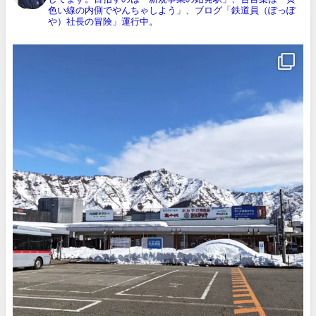
色い線の内側でやんちゃしよう」、ブログ「鉄道員（ぽっぽ
や）社長の冒険」運行中。