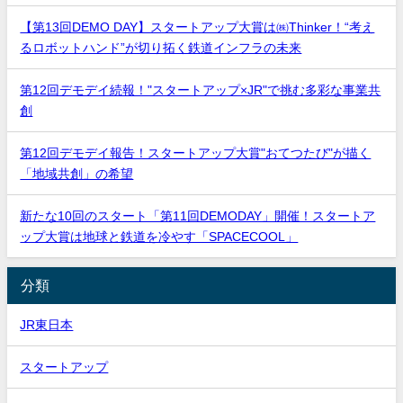
【第13回DEMO DAY】スタートアップ大賞は㈱Thinker！“考え
るロボットハンド”が切り拓く鉄道インフラの未来
第12回デモデイ続報！"スタートアップ×JR"で挑む多彩な事業共
創
第12回デモデイ報告！スタートアップ大賞"おてつたび"が描く
「地域共創」の希望
新たな10回のスタート「第11回DEMODAY」開催！スタートア
ップ大賞は地球と鉄道を冷やす「SPACECOOL」
分類
JR東日本
スタートアップ