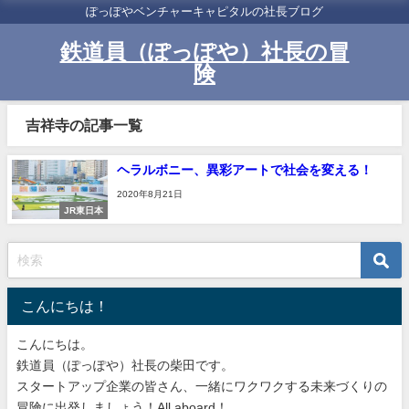
ぽっぽやベンチャーキャピタルの社長ブログ
鉄道員（ぽっぽや）社長の冒
険
吉祥寺の記事一覧
ヘラルボニー、異彩アートで社会を変える！
2020年8月21日
JR東日本
こんにちは！
こんにちは。
鉄道員（ぽっぽや）社長の柴田です。
スタートアップ企業の皆さん、一緒にワクワクする未来づくりの
冒険に出発しましょう！All aboard！