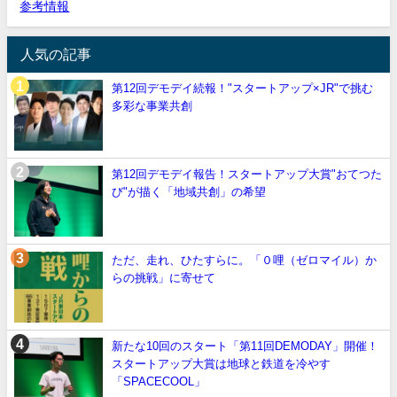
参考情報
人気の記事
第12回デモデイ続報！"スタートアップ×JR"で挑む
多彩な事業共創
第12回デモデイ報告！スタートアップ大賞"おてつた
び"が描く「地域共創」の希望
ただ、走れ、ひたすらに。「０哩（ゼロマイル）か
らの挑戦」に寄せて
新たな10回のスタート「第11回DEMODAY」開催！
スタートアップ大賞は地球と鉄道を冷やす
「SPACECOOL」