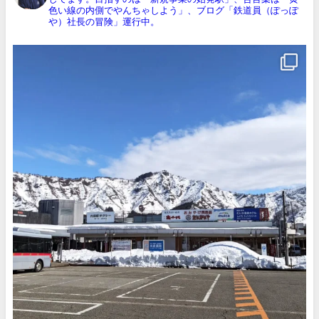
色い線の内側でやんちゃしよう」、ブログ「鉄道員（ぽっぽ
や）社長の冒険」運行中。