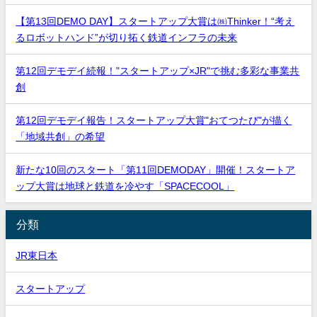
【第13回DEMO DAY】スタートアップ大賞は㈱Thinker！“考え
るロボットハンド”が切り拓く鉄道インフラの未来
第12回デモデイ続報！"スタートアップ×JR"で挑む多彩な事業共
創
第12回デモデイ報告！スタートアップ大賞"おてつたび"が描く
「地域共創」の希望
新たな10回のスタート「第11回DEMODAY」開催！スタートア
ップ大賞は地球と鉄道を冷やす「SPACECOOL」
分類
JR東日本
スタートアップ