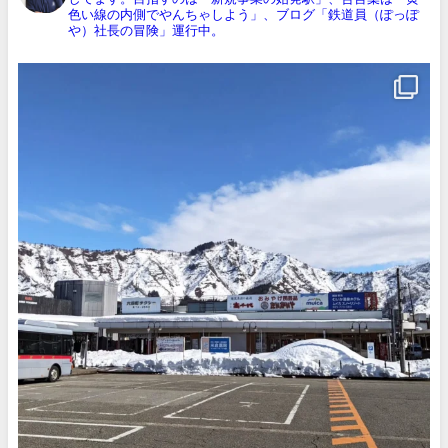
色い線の内側でやんちゃしよう」、ブログ「鉄道員（ぽっぽ
や）社長の冒険」運行中。