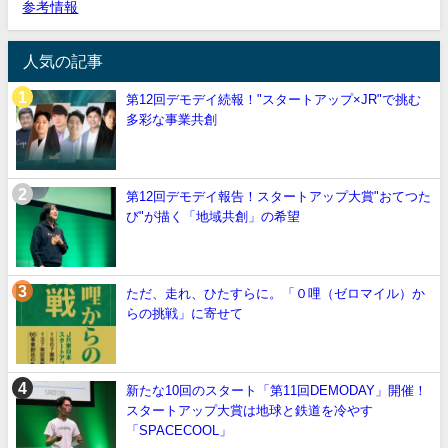
参考情報
人気の記事
第12回デモデイ続報！"スタートアップ×JR"で挑む
多彩な事業共創
第12回デモデイ報告！スタートアップ大賞"おてつた
び"が描く「地域共創」の希望
ただ、走れ、ひたすらに。「０哩（ゼロマイル）か
らの挑戦」に寄せて
新たな10回のスタート「第11回DEMODAY」開催！
スタートアップ大賞は地球と鉄道を冷やす
「SPACECOOL」